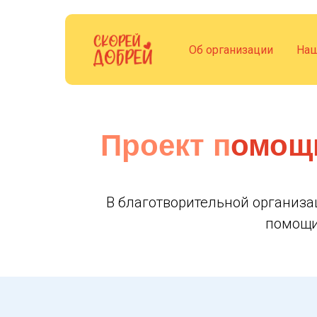
Об организации
Наш
Проект п
омощи
В благотворительной организа
помощи