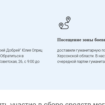
Посещение зоны боев
рей Добрей" Юлия Оприц
доставили гуманитарную п
 Обратиться в
Херсонской области. В на
ветская, 26, с 9:00 до
очередной партии гуманита
ть участие в сборе средств мог