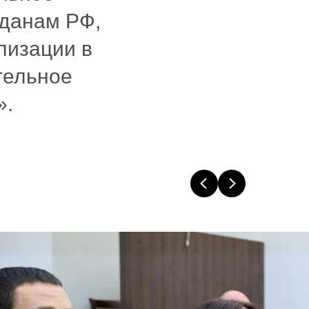
жданам РФ,
лизации в
тельное
».