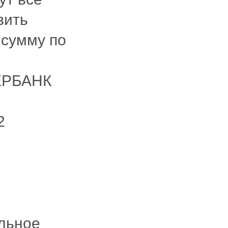
вить
 сумму по
ЕРБАНК
2
льное