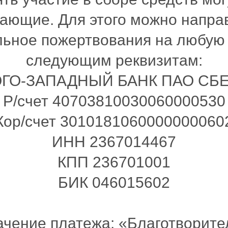
ающие. Для этого можно напра
ьное пожертвования на любую
следующим реквизитам:
ЮГО-ЗАПАДНЫЙ БАНК ПАО СБ
Р/счет 40703810030060000530
Кор/счет 3010181060000000060
ИНН 2367014467
КПП 236701001
БИК 046015602
ачение платежа: «Благотворите