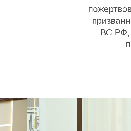
пожертвов
призванн
ВС РФ,
п